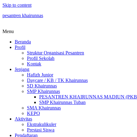
Skip to content
pesantren khairunnas
Menu
Beranda
Profil
Struktur Organisasi Pesantren
Profil Sekolah
Kontak
Jenjang
Hafizh Junior
Daycare / KB / TK Khairunnas
SD Khairunnas
SMP Khairunnas
PESANTREN KHAIRUNNAS MADIUN (PKB
SMP Khairunnas Tuban
SMA Khairunnas
KEPQ
Aktivitas
Ekstrakulikuler
Prestasi Siswa
Pendaftaran