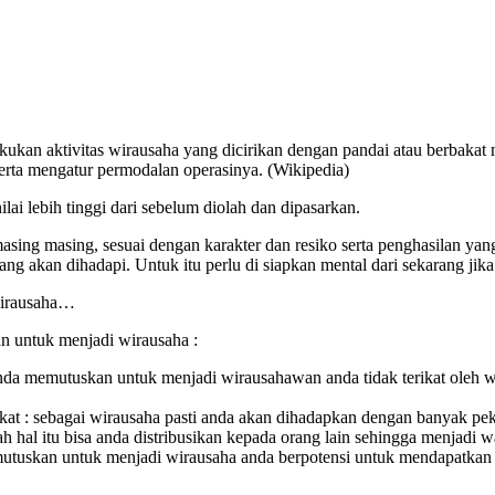
kukan aktivitas wirausaha yang dicirikan dengan pandai atau berbaka
rta mengatur permodalan operasinya. (Wikipedia)
lai lebih tinggi dari sebelum diolah dan dipasarkan.
asing masing, sesuai dengan karakter dan resiko serta penghasilan yan
ng akan dihadapi. Untuk itu perlu di siapkan mental dari sekarang ji
 wirausaha…
n untuk menjadi wirausaha :
da memutuskan untuk menjadi wirausahawan anda tidak terikat oleh wakt
t : sebagai wirausaha pasti anda akan dihadapkan dengan banyak pek
l itu bisa anda distribusikan kepada orang lain sehingga menjadi was
memutuskan untuk menjadi wirausaha anda berpotensi untuk mendapatkan p