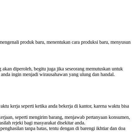
t mengenali produk baru, menentukan cara produksi baru, menyusun
g akan diperoleh, begitu juga jika seseorang memutuskan untuk
ka anda ingin menjadi wirausahawan yang ulung dan handal.
u kerja seperti ketika anda bekerja di kantor, karena waktu bisa
erjaan, seperti mengirim barang, menjawab pertanyaan konsumen,
ilah rejeki bagi masyarakat disekitar anda.
enghasilan tanpa batas, tentu dengan di barengi ikhtiar dan doa