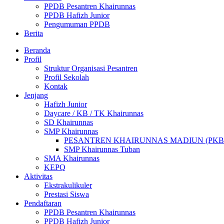
PPDB Pesantren Khairunnas
PPDB Hafizh Junior
Pengumuman PPDB
Berita
Beranda
Profil
Struktur Organisasi Pesantren
Profil Sekolah
Kontak
Jenjang
Hafizh Junior
Daycare / KB / TK Khairunnas
SD Khairunnas
SMP Khairunnas
PESANTREN KHAIRUNNAS MADIUN (PKB
SMP Khairunnas Tuban
SMA Khairunnas
KEPQ
Aktivitas
Ekstrakulikuler
Prestasi Siswa
Pendaftaran
PPDB Pesantren Khairunnas
PPDB Hafizh Junior