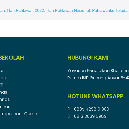
wan
,
Hari Pahlawan 2022
,
Hari Pahlawan Nasional
,
Pahlawanku Telada
SEKOLAH
HUBUNGI KAMI
or
Yayasan Pendidikan Khairun
nas
Perum IKIP Gunung Anyar B-
KB
nnas
HOTLINE WHATSAPP
unnas
unnas
0895 4298 01300
trepreneur Quran
0813 3039 5989