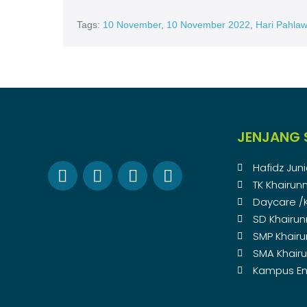
Tags:
10 November
,
10 November 2022
,
Hari Pahla
JENJANG 
Hafidz Juni
TK Khairun
Daycare /
SD Khairu
SMP Khair
SMA Khair
Kampus En