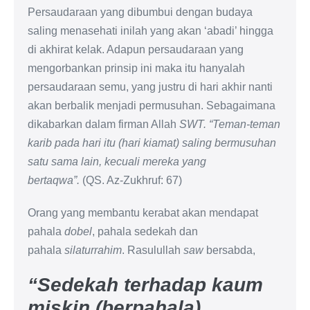
Persaudaraan yang dibumbui dengan budaya
saling menasehati inilah yang akan ‘abadi’ hingga
di akhirat kelak. Adapun persaudaraan yang
mengorbankan prinsip ini maka itu hanyalah
persaudaraan semu, yang justru di hari akhir nanti
akan berbalik menjadi permusuhan. Sebagaimana
dikabarkan dalam firman Allah
SWT.
“Teman-teman
karib pada hari itu (hari kiamat) saling bermusuhan
satu sama lain, kecuali mereka yang
bertaqwa”.
(QS. Az-Zukhruf: 67)
Orang yang membantu kerabat akan mendapat
pahala
dobel
, pahala sedekah dan
pahala
silaturrahim
. Rasulullah
saw
bersabda,
“Sedekah terhadap kaum
miskin (berpahala)