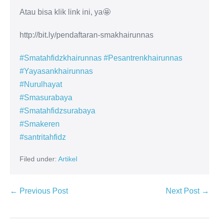
Atau bisa klik link ini, ya🤩
http://bit.ly/pendaftaran-smakhairunnas
#Smatahfidzkhairunnas
#Pesantrenkhairunnas
#Yayasankhairunnas
#Nurulhayat
#Smasurabaya
#Smatahfidzsurabaya
#Smakeren
#santritahfidz
Filed under:
Artikel
← Previous Post
Next Post →