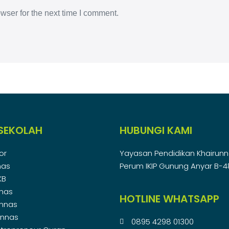
wser for the next time I comment.
SEKOLAH
HUBUNGI KAMI
or
Yayasan Pendidikan Khairun
nas
Perum IKIP Gunung Anyar B-
KB
nnas
HOTLINE WHATSAPP
unnas
unnas
0895 4298 01300