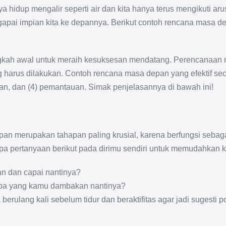
idup mengalir seperti air dan kita hanya terus mengikuti aru
pai impian kita ke depannya. Berikut contoh rencana masa de
kah awal untuk meraih kesuksesan mendatang. Perencanaan
arus dilakukan. Contoh rencana masa depan yang efektif secara
aan, dan (4) pemantauan. Simak penjelasannya di bawah ini!
an merupakan tahapan paling krusial, karena berfungsi seba
apa pertanyaan berikut pada dirimu sendiri untuk memudahkan
an dan capai nantinya?
i apa yang kamu dambakan nantinya?
erulang kali sebelum tidur dan beraktifitas agar jadi sugesti po