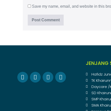
Save my name, email, and website in this bro
JENJANG 
Hafidz Juni
TK Khairun
Daycare /
SD Khairu
SMP Khair
SMA Khair