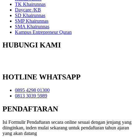
TK Khairunnas
Daycare /KB
SD Khairunnas
SMP Khairunnas
SMA Khairunnas
Kampus Entrepreneur Quran
HUBUNGI KAMI
Yayasan Pendidikan Khairunnas
Perum IKIP Gunung Anyar B-48 Surabaya
HOTLINE WHATSAPP
0895 4298 01300
0813 3039 5989
PENDAFTARAN
Isi Formulir Pendaftaran secara online sesuai dengan jenjang yang
diinginkan, inden mulai sekarang untuk pendaftaran tahun ajaran
yang akan datang