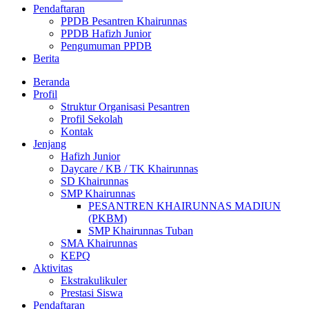
Pendaftaran
PPDB Pesantren Khairunnas
PPDB Hafizh Junior
Pengumuman PPDB
Berita
Beranda
Profil
Struktur Organisasi Pesantren
Profil Sekolah
Kontak
Jenjang
Hafizh Junior
Daycare / KB / TK Khairunnas
SD Khairunnas
SMP Khairunnas
PESANTREN KHAIRUNNAS MADIUN
(PKBM)
SMP Khairunnas Tuban
SMA Khairunnas
KEPQ
Aktivitas
Ekstrakulikuler
Prestasi Siswa
Pendaftaran