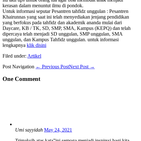
kerasan dalam menuntut ilmu di pondok.
Untuk informasi seputar Pesantren tahfidz unggulan : Pesantren
Khairunnas yang saat ini telah menyediakan jenjang pendidikan
yang berfokus pada tahfidz dan akademik ananda mulai dari
Daycare, KB / TK, SD, SMP, SMA, Kampus (KEPQ) dan telah
dipercaya telah menjadi SD unggulan, SMP unggulan, SMA
unggulan, dan Kampus Tahfidz unggulan. untuk informasi
lengkapnya
klik disini
Filed under:
Artikel
Post Navigation
← Previous Post
Next Post →
One
Comment
Umi sayyidah
May 24, 2021
Trimaksih atas kata”ini semoga menjadi inspirssi bagi kita