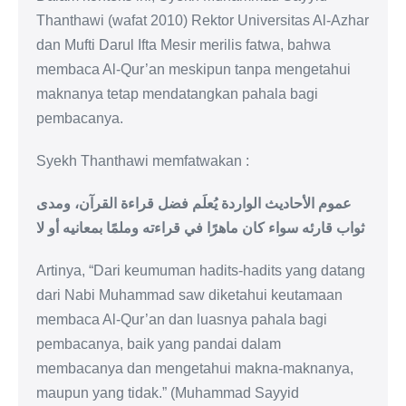
Thanthawi (wafat 2010) Rektor Universitas Al-Azhar
dan Mufti Darul Ifta Mesir merilis fatwa, bahwa
membaca Al-Qur’an meskipun tanpa mengetahui
maknanya tetap mendatangkan pahala bagi
pembacanya.
Syekh Thanthawi memfatwakan :
عموم الأحاديث الواردة يُعلَم فضل قراءة القرآن، ومدى
ثواب قارئه سواء كان ماهرًا في قراءته وملمًا بمعانيه أو لا
Artinya, “Dari keumuman hadits-hadits yang datang
dari Nabi Muhammad saw diketahui keutamaan
membaca Al-Qur’an dan luasnya pahala bagi
pembacanya, baik yang pandai dalam
membacanya dan mengetahui makna-maknanya,
maupun yang tidak.” (Muhammad Sayyid