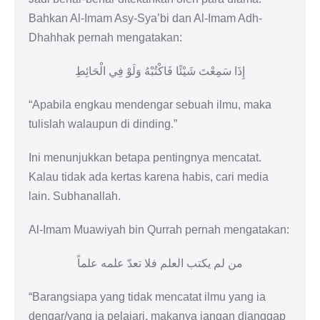
Bahkan Al-Imam Asy-Sya’bi dan Al-Imam Adh-
Dhahhak pernah mengatakan:
إِذَا سَمِعْتَ شَيْئًا فَاكْتُبْهُ وَلَوْ فِي الْحَائِطِ
“Apabila engkau mendengar sebuah ilmu, maka
tulislah walaupun di dinding.”
Ini menunjukkan betapa pentingnya mencatat.
Kalau tidak ada kertas karena habis, cari media
lain. Subhanallah.
Al-Imam Muawiyah bin Qurrah pernah mengatakan:
من لم يكتب العلم فلا تعدّ علمه علماً
“Barangsiapa yang tidak mencatat ilmu yang ia
dengar/yang ia pelajari, makanya jangan dianggap