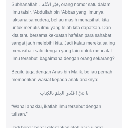
Subhanallah.. حَبْر الأمَّة, orang nomor satu dalam
ilmu tafsir, ‘Abdullah bin ‘Abbas yang ilmunya
laksana samudera, beliau masih menasihati kita
untuk menulis ilmu yang telah kita dapatkan. Dan
kita tahu bersama kekuatan hafalan para sahabat
sangat jauh melebihi kita. Jadi kalau mereka saling
menasihati satu dengan yang lain untuk mencatat
ilmu tersebut, bagaimana dengan orang sekarang?
Begitu juga dengan Anas bin Malik, beliau pernah
memberikan wasiat kepada anak-anaknya:
يا بَنيَّ ! قَيِّدوا العِلمَ بالكِتابِ
“Wahai anakku, ikatlah ilmu tersebut dengan
tulisan.”
Jadi benar-benar ditekankan oleh para ulama.