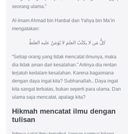
seorang ulama.”
Al-Imam Ahmad bin Hanbal dan Yahya bin Ma’in
mengatakan:
كلُّ مَن لا يكتُبُ العلمَ لا يُؤمَنُ عليه الغلطُ
“Setiap orang yang tidak mencatat ilmunya, maka
dia tidak aman dari kesalahan.” Artinya dia rentan
terjatuh kedalam kesalahan. Karena bagaimana
dengan daya ingat kita? Subhanallah.. Daya ingat
kita sangat terbatas, bukan seperti para ulama. Dan
ulama saja mencatat, apalagi kita?
Hikmah mencatat ilmu dengan
tulisan
Intinya catat ilmu tersebut, jangan sampai hilang.