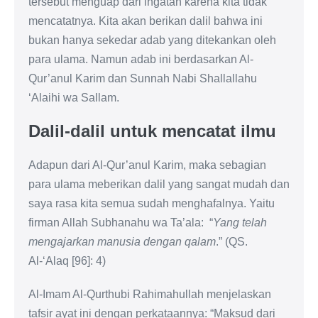
tersebut menguap dari ingatan karena kita tidak
mencatatnya. Kita akan berikan dalil bahwa ini
bukan hanya sekedar adab yang ditekankan oleh
para ulama. Namun adab ini berdasarkan Al-
Qur’anul Karim dan Sunnah Nabi Shallallahu
‘Alaihi wa Sallam.
Dalil-dalil untuk mencatat ilmu
Adapun dari Al-Qur’anul Karim, maka sebagian
para ulama meberikan dalil yang sangat mudah dan
saya rasa kita semua sudah menghafalnya. Yaitu
firman Allah Subhanahu wa Ta’ala: “
Yang telah
mengajarkan manusia dengan qalam
.” (QS.
Al-‘Alaq [96]: 4)
Al-Imam Al-Qurthubi Rahimahullah menjelaskan
tafsir ayat ini dengan perkataannya: “Maksud dari