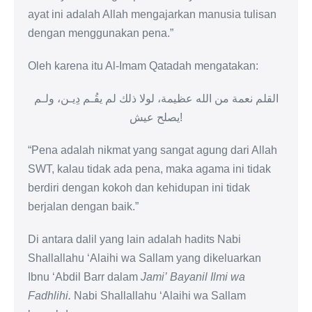
ayat ini adalah Allah mengajarkan manusia tulisan
dengan menggunakan pena.”
Oleh karena itu Al-Imam Qatadah mengatakan:
القلم نعمة من الله عظيمة، لولا ذلك لم يقُـم دِيـن، ولـم
يصلح عيش!
“Pena adalah nikmat yang sangat agung dari Allah
SWT, kalau tidak ada pena, maka agama ini tidak
berdiri dengan kokoh dan kehidupan ini tidak
berjalan dengan baik.”
Di antara dalil yang lain adalah hadits Nabi
Shallallahu ‘Alaihi wa Sallam yang dikeluarkan
Ibnu ‘Abdil Barr dalam
Jami’ Bayanil Ilmi wa
Fadhlihi.
Nabi Shallallahu ‘Alaihi wa Sallam