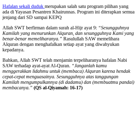
Hafalan sekali duduk
merupakan salah satu program pilihan yang
ada di Yayasan Pesantren Khairunnas. Program ini diterapkan semua
jenjang dari SD sampai KEPQ
Allah SWT berfirman dalam surah al-Hijr ayat 9:
“Sesungguhnya
Kamilah yang menurunkan Alquran, dan sesungguhnya Kami yang
benar-benar memeliharanya.”
Rasulullah SAW memelihara
Alquran dengan menghafalkan setiap ayat yang diwahyukan
kepadanya.
Bahkan, Allah SWT telah menjamin terpeliharanya hafalan Nabi
SAW terhadap ayat-ayat Al-Quran.
“Janganlah kamu
menggerakkan lidahmu untuk (membaca) Alquran karena hendak
cepat-cepat menguasainya. Sesungguhnya atas tanggungan
Kamilah mengumpulkannya (di dadamu) dan (membuatmu pandai)
membacanya.”
(QS al-Qiyamah: 16-17)