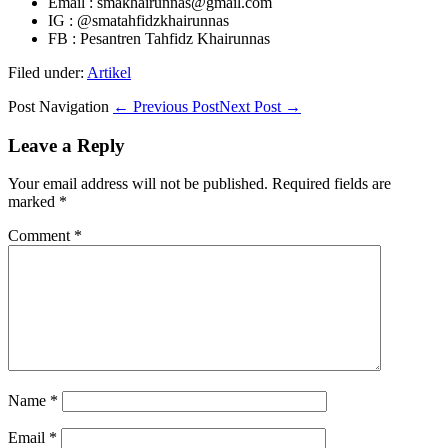
Email : smakhairunnas@gmail.com
IG : @smatahfidzkhairunnas
FB : Pesantren Tahfidz Khairunnas
Filed under:
Artikel
Post Navigation
← Previous Post
Next Post →
Leave a Reply
Your email address will not be published.
Required fields are
marked
*
Comment
*
Name
*
Email
*