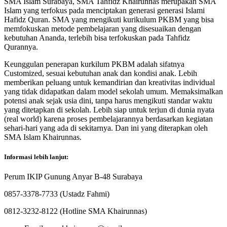
SMA Islam Surabaya, SMA Tahfidz Khairunnas merupakan SMA
Islam yang terfokus pada menciptakan generasi generasi Islami
Hafidz Quran. SMA yang mengikuti kurikulum PKBM yang bisa
memfokuskan metode pembelajaran yang disesuaikan dengan
kebutuhan Ananda, terlebih bisa terfokuskan pada Tahfidz
Qurannya.
Keunggulan penerapan kurkilum PKBM adalah sifatnya
Customized, sesuai kebutuhan anak dan kondisi anak. Lebih
memberikan peluang untuk kemandirian dan kreativitas individual
yang tidak didapatkan dalam model sekolah umum. Memaksimalkan
potensi anak sejak usia dini, tanpa harus mengikuti standar waktu
yang ditetapkan di sekolah. Lebih siap untuk terjun di dunia nyata
(real world) karena proses pembelajarannya berdasarkan kegiatan
sehari-hari yang ada di sekitarnya. Dan ini yang diterapkan oleh
SMA Islam Khairunnas.
Informasi lebih lanjut:
Perum IKIP Gunung Anyar B-48 Surabaya
0857-3378-7733 (Ustadz Fahmi)
0812-3232-8122 (Hotline SMA Khairunnas)