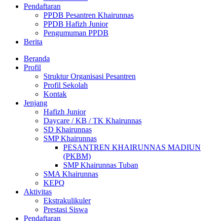
Pendaftaran
PPDB Pesantren Khairunnas
PPDB Hafizh Junior
Pengumuman PPDB
Berita
Beranda
Profil
Struktur Organisasi Pesantren
Profil Sekolah
Kontak
Jenjang
Hafizh Junior
Daycare / KB / TK Khairunnas
SD Khairunnas
SMP Khairunnas
PESANTREN KHAIRUNNAS MADIUN
(PKBM)
SMP Khairunnas Tuban
SMA Khairunnas
KEPQ
Aktivitas
Ekstrakulikuler
Prestasi Siswa
Pendaftaran