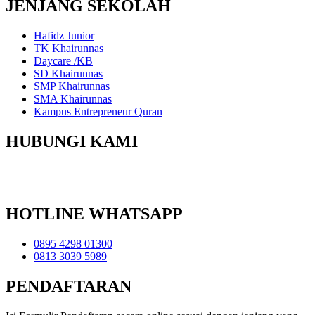
JENJANG SEKOLAH
Hafidz Junior
TK Khairunnas
Daycare /KB
SD Khairunnas
SMP Khairunnas
SMA Khairunnas
Kampus Entrepreneur Quran
HUBUNGI KAMI
Yayasan Pendidikan Khairunnas
Perum IKIP Gunung Anyar B-48 Surabaya
HOTLINE WHATSAPP
0895 4298 01300
0813 3039 5989
PENDAFTARAN