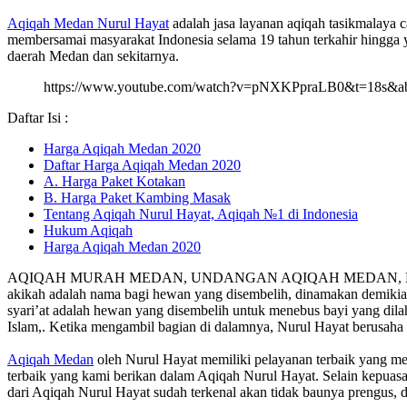
Aqiqah Medan Nurul Hayat
adalah jasa layanan aqiqah tasikmalaya 
membersamai masyarakat Indonesia selama 19 tahun terkahir hingga y
daerah Medan dan sekitarnya.
https://www.youtube.com/watch?v=pNXKPpraLB0&t=18s&a
Daftar Isi :
Harga Aqiqah Medan 2020
Daftar Harga Aqiqah Medan 2020
A. Harga Paket Kotakan
B. Harga Paket Kambing Masak
Tentang Aqiqah Nurul Hayat, Aqiqah №1 di Indonesia
Hukum Aqiqah
Harga Aqiqah Medan 2020
AQIQAH MURAH MEDAN, UNDANGAN AQIQAH MEDAN, KAMBING AQ
akikah adalah nama bagi hewan yang disembelih, dinamakan demikian
syari’at adalah hewan yang disembelih untuk menebus bayi yang dilah
Islam,. Ketika mengambil bagian di dalamnya, Nurul Hayat berusah
Aqiqah Medan
oleh Nurul Hayat memiliki pelayanan terbaik yang me
terbaik yang kami berikan dalam Aqiqah Nurul Hayat. Selain kepuasa
dari Aqiqah Nurul Hayat sudah terkenal akan tidak baunya prengus, 