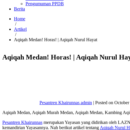
Pengumuman PPDB
Berita
Home
/
Artikel
/
Aqiqah Medan! Horas! | Aqiqah Nurul Hayat
Aqiqah Medan! Horas! | Aqiqah Nurul Ha
Pesantren Khairunnas admin
|
Posted on
October
Aqiqah Medan, Aqiqah Murah Medan, Aqiqah Medan, Kambing Aq
Pesantren Khairunnas
merupakan Yayasan yang didirikan oleh LAZNA
kemandirian Yayasannya. Nah berikut artikel tentang
Aqiqah Nurul H