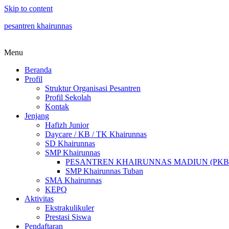
Skip to content
pesantren khairunnas
Menu
Beranda
Profil
Struktur Organisasi Pesantren
Profil Sekolah
Kontak
Jenjang
Hafizh Junior
Daycare / KB / TK Khairunnas
SD Khairunnas
SMP Khairunnas
PESANTREN KHAIRUNNAS MADIUN (PKB
SMP Khairunnas Tuban
SMA Khairunnas
KEPQ
Aktivitas
Ekstrakulikuler
Prestasi Siswa
Pendaftaran