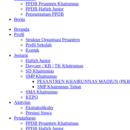
PPDB Pesantren Khairunnas
PPDB Hafizh Junior
Pengumuman PPDB
Berita
Beranda
Profil
Struktur Organisasi Pesantren
Profil Sekolah
Kontak
Jenjang
Hafizh Junior
Daycare / KB / TK Khairunnas
SD Khairunnas
SMP Khairunnas
PESANTREN KHAIRUNNAS MADIUN (PKB
SMP Khairunnas Tuban
SMA Khairunnas
KEPQ
Aktivitas
Ekstrakulikuler
Prestasi Siswa
Pendaftaran
PPDB Pesantren Khairunnas
PPDB Hafizh Junior