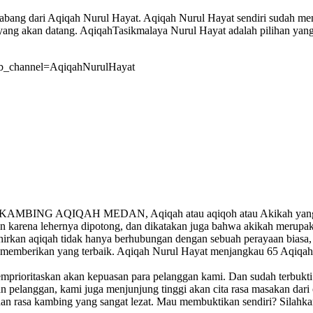
cabang dari Aqiqah Nurul Hayat. Aqiqah Nurul Hayat sendiri sudah menj
ang akan datang. AqiqahTasikmalaya Nurul Hayat adalah pilihan yang 
b_channel=AqiqahNurulHayat
IQAH MEDAN, Aqiqah atau aqiqoh atau Akikah yang berarti
 karena lehernya dipotong, dan dikatakan juga bahwa akikah merupak
irkan aqiqah tidak hanya berhubungan dengan sebuah perayaan biasa, l
a memberikan yang terbaik. Aqiqah Nurul Hayat menjangkau 65 Aqiqah 
mprioritaskan akan kepuasan para pelanggan kami. Dan sudah terbukt
n pelanggan, kami juga menjunjung tinggi akan cita rasa masakan dar
dan rasa kambing yang sangat lezat. Mau membuktikan sendiri? Silahka