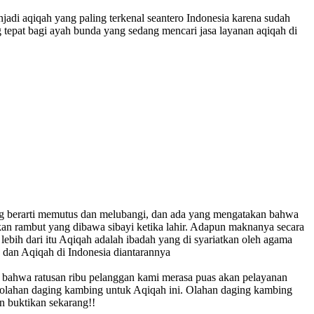
adi aqiqah yang paling terkenal seantero Indonesia karena sudah
tepat bagi ayah bunda yang sedang mencari jasa layanan aqiqah di
 memutus dan melubangi, dan ada yang mengatakan bahwa
an rambut yang dibawa sibayi ketika lahir. Adapun maknanya secara
ebih dari itu Aqiqah adalah ibadah yang di syariatkan oleh agama
dan Aqiqah di Indonesia diantarannya
i bahwa ratusan ribu pelanggan kami merasa puas akan pelayanan
i olahan daging kambing untuk Aqiqah ini. Olahan daging kambing
n buktikan sekarang!!