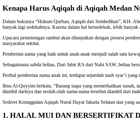
Kenapa Harus Aqiqah di Aqiqah Medan N
Dalam bukunya “Hukum Qurban, Aqiqah dan Sembelihan”, KH. Abdur
banyak lagi sedekahnya. Karena dalam hal bersedekah, lebih banyak a
Upacara pemotongan rambut akan dilanjutkan dengan prosesi pember
masyarakat sekitar.
Pemberian nama yang baik untuk anak-anak menjadi salah satu kewa
Sebagaimana sabda beliau, Dari Jabir RA dari Nabi SAW, beliau b
Perihal pemberian nama anak ini, terdapat sejumlah nash syar’i yang
Ibnu Al-Qoyyim berkata, “Barang siapa yang memerhatikan sunah, 
diambil darinya dan seolah-olah nama-nama tersebut diambil dari m
Sederet Keunggulan Aqiqah Nurul Hayat Jakarta Selatan dan yang saa
1. HALAL MUI DAN BERSERTIFIKAT 