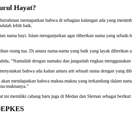
urul Hayat?
rahman memaparkan bahwa di sebagian kalangan ada yang menimbang
dalah lebih baik.
ian nama bayi. Islam menganjurkan agar diberikan nama yang sebaik-
jiban orang tua. Di antara nama-nama yang baik yang layak diberika
ersabda, “Namailah dengan namaku dan janganlah engkau menggunaka
 menyatakan bahwa ada kaitan antara arti sebuah nama dengan yang dib
ia akan mendapatkan bahwa makna-makna yang terkandung dalam nama 
akna-maknanya.”
t ini memiliki cabang baru juga di Medan dan Sleman sebagai berikut:
DEPKES