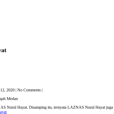
yat
 12, 2020
|
No
Comments
|
iqah Medan
S Nurul Hayat. Disamping itu, ternyata LAZNAS Nurul Hayat juga mem
ayat