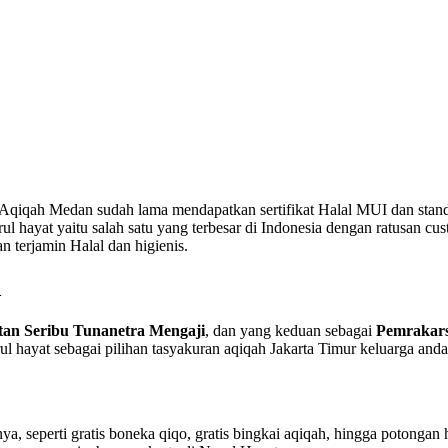
 Aqiqah Medan sudah lama mendapatkan sertifikat Halal MUI dan stand
 hayat yaitu salah satu yang terbesar di Indonesia dengan ratusan cu
 terjamin Halal dan higienis.
A
tan Seribu Tunanetra Mengaji
, dan yang keduan sebagai
Pemrakars
 hayat sebagai pilihan tasyakuran aqiqah Jakarta Timur keluarga anda
, seperti gratis boneka qiqo, gratis bingkai aqiqah, hingga potongan